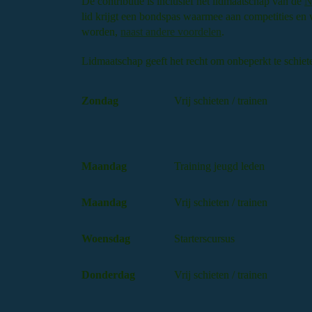
De contributie is inclusief het lidmaatschap van de
N
lid krijgt een bondspas waarmee aan competities en
worden,
naast andere voordelen
.
Lidmaatschap geeft het recht om onbeperkt te schie
Zondag
Vrij schieten / trainen
Maandag
Training jeugd leden
Maandag
Vrij schieten / trainen
Woensdag
Starterscursus
Donderdag
Vrij schieten / trainen