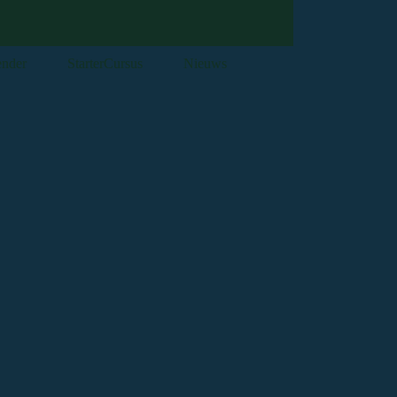
ender
StarterCursus
Nieuws