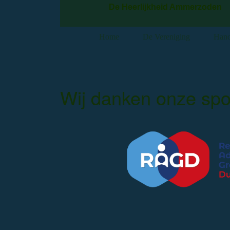
De Heerlijkheid Ammerzoden
Home
De Vereniging
Hand
Wij danken onze sp