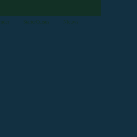
ender
StarterCursus
Nieuws