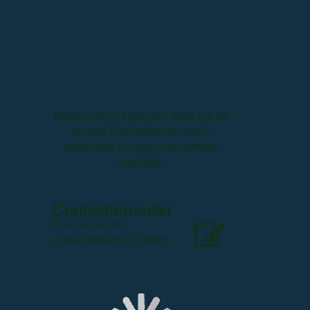
Bezoek ons op Facebook! Word een fan
op onze Facebookpagina om in
aanmerking te komen voor speciale
voordelen.
Contactformulier
Klik hier om het
contactformulier te openen