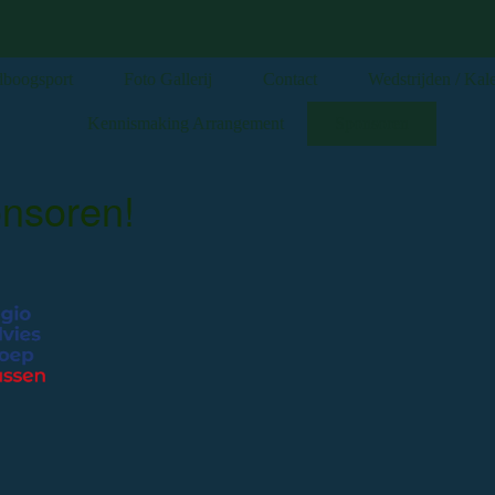
boogsport
Foto Gallerij
Contact
Wedstrijden / Kal
Kennismaking Arrangement
Sponsoren
onsoren!